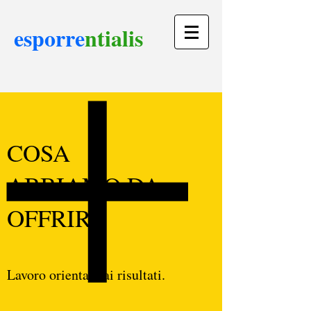
esporre
nt
ialis
COSA
ABBIAMO DA
OFFRIRE
Lavoro orientato ai risultati.