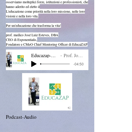
osserviamo molteplici forze, istituzioni e professionisti, che
hanno aderito ed eletto il
L'educazione come priorità nella loro missione, nelle loro
visioni e nella loro vita.
Per un'educazione che trasforma la vita!
prof. medico José Luiz Esteves, DBA
CEO di Exponentialis,
Fondatore e CMeO Chief Mentoring Officer di EducaZAP
Educazap-Lançamento.mp3
Prof. Jose Luiz Esteves
-04:50
Podcast-Audio