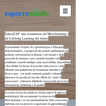
esporre
nt
ialis
EducaZAP: una scommessa sul Microlearning e
sul Lifelong Learning del futuro
Exponentialis Projetos de Aprendizagem e Educação
Transformadora, consapevole dei grandi cambiamenti che
incidono sull'istruzione in Brasile e nel mondo e della
necessità di orientarsi verso modelli formativi che
combinino concetti multipli come accessibilità, disponibilità
e flessibilità, ha deciso di investire nella ricerca e nella
offrendo una piattaforma di formazione interattiva in
diverse aree - con molti contenuti gratuiti e ottenuti
attraverso la raccolta di raccolte offerte da "centri di
conoscenza", istituzioni didattiche riconosciute per la loro
informazione strutturata e di qualità.
La nostra ricerca ha riunito la visione macro di approcci
metodologici che accomunano la proposta del
Microlearning e la sua sperimentazione della conoscenza,
elaborata con un percorso sequenziale di apprendimento