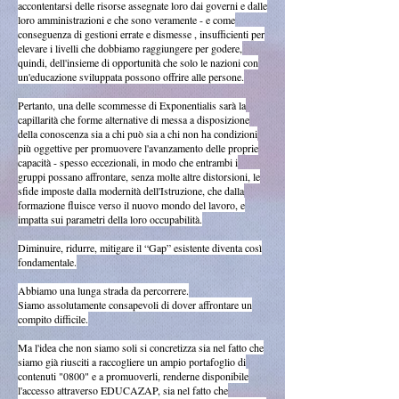
accontentarsi delle risorse assegnate loro dai governi e dalle
loro amministrazioni e che sono veramente - e come
conseguenza di gestioni errate e dismesse , insufficienti per
elevare i livelli che dobbiamo raggiungere per godere,
quindi, dell'insieme di opportunità che solo le nazioni con
un'educazione sviluppata possono offrire alle persone.
Pertanto, una delle scommesse di Exponentialis sarà la
capillarità che forme alternative di messa a disposizione
della conoscenza sia a chi può sia a chi non ha condizioni
più oggettive per promuovere l'avanzamento delle proprie
capacità - spesso eccezionali, in modo che entrambi i
gruppi possano affrontare, senza molte altre distorsioni, le
sfide imposte dalla modernità dell'Istruzione, che dalla
formazione fluisce verso il nuovo mondo del lavoro, e
impatta sui parametri della loro occupabilità.
Diminuire, ridurre, mitigare il “Gap” esistente diventa così
fondamentale.
Abbiamo una lunga strada da percorrere.
Siamo assolutamente consapevoli di dover affrontare un
compito difficile.
Ma l'idea che non siamo soli si concretizza sia nel fatto che
siamo già riusciti a raccogliere un ampio portafoglio di
contenuti "0800" e a promuoverli, renderne disponibile
l'accesso attraverso EDUCAZAP, sia nel fatto che