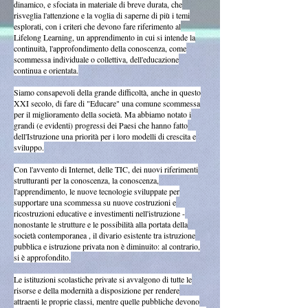
dinamico, e sfociata in materiale di breve durata, che
risveglia l'attenzione e la voglia di saperne di più i temi
esplorati, con i criteri che devono fare riferimento al
Lifelong Learning, un apprendimento in cui si intende la
continuità, l'approfondimento della conoscenza, come
scommessa individuale o collettiva, dell'educazione
continua e orientata.
Siamo consapevoli della grande difficoltà, anche in questo
XXI secolo, di fare di "Educare" una comune scommessa
per il miglioramento della società. Ma abbiamo notato i
grandi (e evidenti) progressi dei Paesi che hanno fatto
dell'Istruzione una priorità per i loro modelli di crescita e
sviluppo.
Con l'avvento di Internet, delle TIC, dei nuovi riferimenti
strutturanti per la conoscenza, la conoscenza,
l'apprendimento, le nuove tecnologie sviluppate per
supportare una scommessa su nuove costruzioni e
ricostruzioni educative e investimenti nell'istruzione -
nonostante le strutture e le possibilità alla portata della
società contemporanea , il divario esistente tra istruzione
pubblica e istruzione privata non è diminuito: al contrario,
si è approfondito.
Le istituzioni scolastiche private si avvalgono di tutte le
risorse e della modernità a disposizione per rendere
attraenti le proprie classi, mentre quelle pubbliche devono